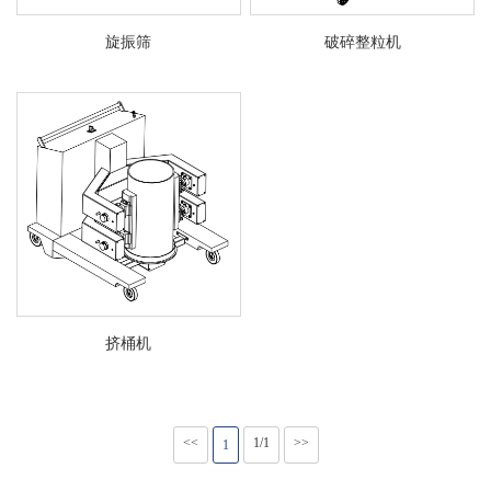
旋振筛
破碎整粒机
挤桶机
<<
1/1
>>
1