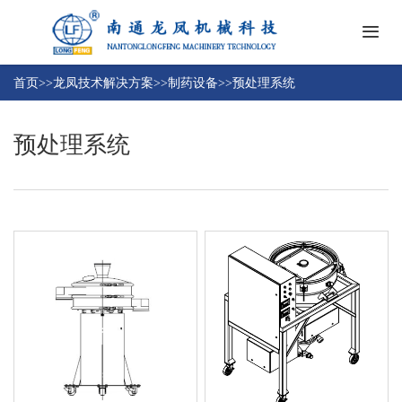
首
页
首页
>>
龙凤技术解决方案
>>
制药设备
>>
预处理系统
关
于
预处理系统
我
新
们
闻
中
龙
心
凤
技
常
术
见
解
问
决
联
题
方
系
案
我
们