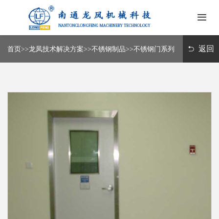
首
页
返回
首页
>>
龙凤技术解决方案
>>
不锈钢制品
>>
不锈钢门系列
关
于
我
新
们
闻
中
龙
心
凤
技
常
术
见
解
问
决
联
题
方
系
案
我
们