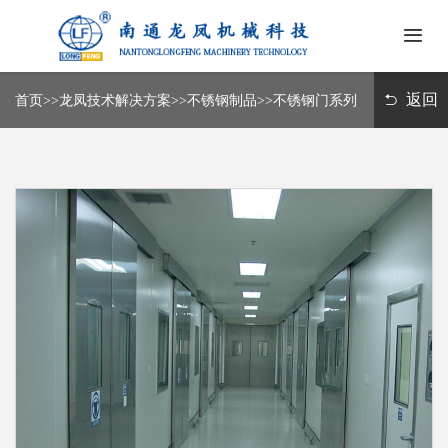
首
页
返回
首页
>>
龙凤技术解决方案
>>
不锈钢制品
>>
不锈钢门系列
关
于
我
新
们
闻
中
龙
心
凤
技
常
术
见
解
问
决
联
题
方
系
案
我
们