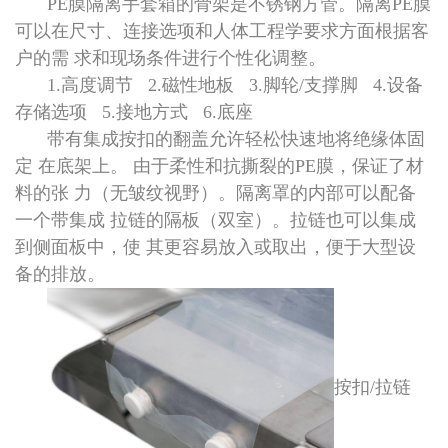
PE膜隔离手套箱的骨架是不锈钢方管。隔离PE膜
可以在尺寸、连接选项和人体工程学要求方面根据客
户的需 求和现场条件进行个性化调整。
1.高度调节 2.磁性地板 3.脚轮/支撑脚 4.设备
存储选项 5.接地方式 6.底座
带有集成按扣的翻盖允许轻松快速地将绝缘体固
定 在底架上。 由于柔性和抗撕裂的PE膜，保证了材
料的张 力（无皱纹视野）。隔离罩的内部可以配备
一个带集成 拉链的隔板（双室）。拉链也可以集成
到侧面板中，使 其更容易放入或取出，便于大型设
备的排放。
按扣/拉链