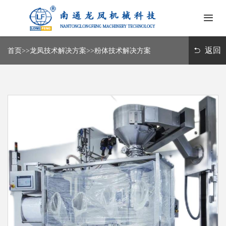
首
页
返回
首页
>>
龙凤技术解决方案
>>
粉体技术解决方案
关
于
我
新
们
闻
中
龙
心
凤
技
常
术
见
解
问
决
联
题
方
系
案
我
们